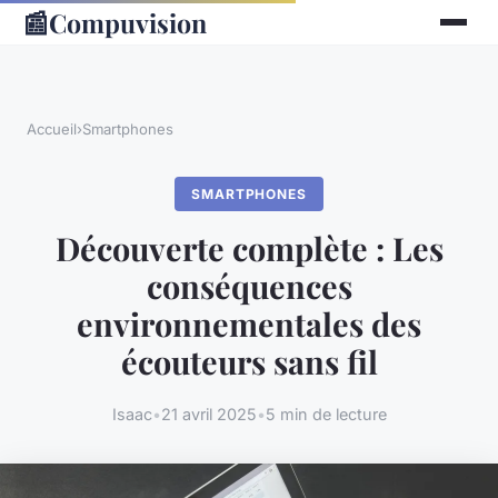
📰
Compuvision
Accueil
›
Smartphones
SMARTPHONES
Découverte complète : Les
conséquences
environnementales des
écouteurs sans fil
Isaac
•
21 avril 2025
•
5 min de lecture