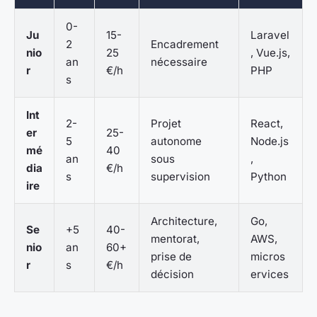
0-
Ju
15-
Laravel
2
Encadrement
nio
25
, Vue.js,
an
nécessaire
r
€/h
PHP
s
Int
2-
Projet
React,
er
25-
5
autonome
Node.js
mé
40
an
sous
,
dia
€/h
s
supervision
Python
ire
Architecture,
Go,
Se
+5
40-
mentorat,
AWS,
nio
an
60+
prise de
micros
r
s
€/h
décision
ervices