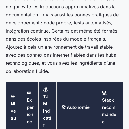
ce qui évite les traductions approximatives dans la
documentation - mais aussi les bonnes pratiques de
développement : code propre, tests automatisés,
intégration continue. Certains ont même été formés
dans des écoles inspirées du modèle français.
Ajoutez à cela un environnement de travail stable,
avec des connexions internet fiables dans les hubs
technologiques, et vous avez les ingrédients d’une
collaboration fluide.
💰
📅
💻
🎯
TJ
Ex
Stack
Ni
M
pér
🛠️ Autonomie
recom
ve
indi
ien
mandé
au
cati
ce
e
f