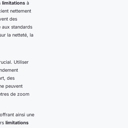
s
limitations
à
cient nettement
vent des
re aux standards
ur la netteté, la
ucial. Utiliser
andement
rt, des
uche peuvent
mètres de zoom
offrant ainsi une
urs
limitations