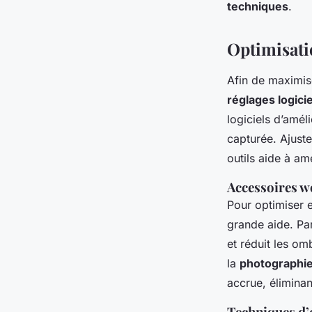
techniques
.
Optimisati
Afin de maximise
réglages logicie
logiciels d’améli
capturée. Ajuste
outils aide à am
Accessoires w
Pour optimiser e
grande aide. Par
et réduit les om
la
photographie
accrue, élimina
Techniques d’é