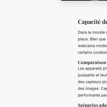
Capacité d
Dans le monde 
place. Bien que 
webcams modern
certains context
Comparaison a
Les appareils ph
puissants et le
des capteurs plu
des images. Cep
performante peut
Scénarios ad