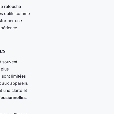
 de retouche
Des outils comme
nsformer une
xpérience
es
t souvent
 plus
 sont limitées
t aux appareils
t une clarté et
fessionnelles
.