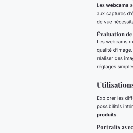
Les
webcams
s
aux captures d’
de vue nécessit
Évaluation de 
Les webcams mod
qualité d’image.
réaliser des ima
réglages simple
Utilisatio
Explorer les dif
possibilités in
produits
.
Portraits ave