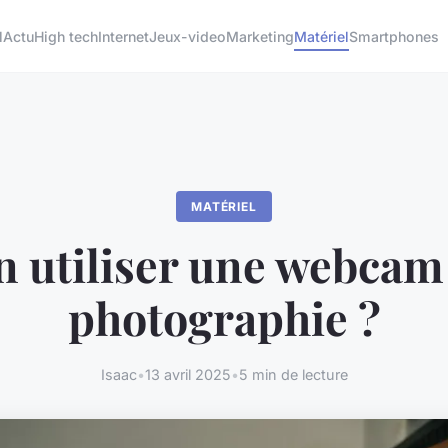
l
Actu
High tech
Internet
Jeux-video
Marketing
Matériel
Smartphones
MATÉRIEL
 utiliser une webcam
photographie ?
Isaac
•
13 avril 2025
•
5 min de lecture