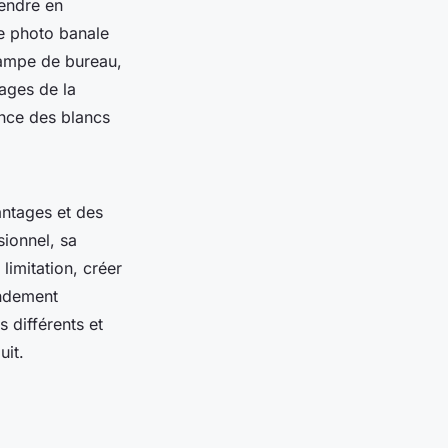
rendre en
e photo banale
lampe de bureau,
lages de la
ance des blancs
antages et des
sionnel, sa
 limitation, créer
andement
s différents et
uit.