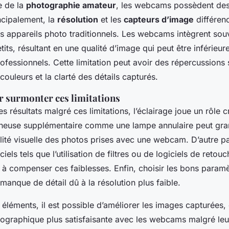
e de la
photographie amateur
, les webcams possèdent de
ncipalement, la
résolution
et les
capteurs d’image
différen
 appareils photo traditionnels. Les webcams intègrent sou
tits, résultant en une qualité d’image qui peut être inférieu
ofessionnels. Cette limitation peut avoir des répercussions s
ouleurs et la clarté des détails capturés.
r surmonter ces limitations
s résultats malgré ces limitations, l’éclairage joue un rôle cr
ineuse supplémentaire comme une lampe annulaire peut gr
lité visuelle des photos prises avec une webcam. D’autre pa
iels tels que l’utilisation de filtres ou de logiciels de reto
 à compenser ces faiblesses. Enfin, choisir les bons para
 manque de détail dû à la résolution plus faible.
éléments, il est possible d’améliorer les images capturées, 
ographique plus satisfaisante avec les webcams malgré le