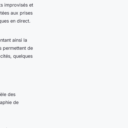
ts improvisés et
ptées aux prises
ues en direct.
ant ainsi la
rs permettent de
acités, quelques
èle des
aphie de