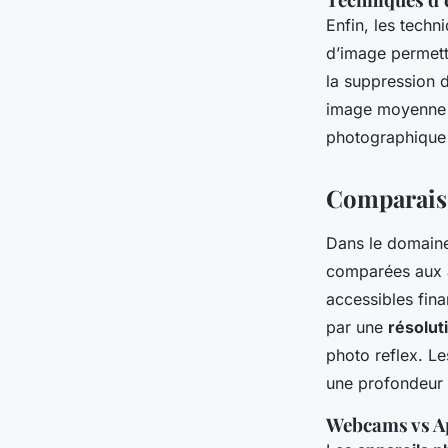
Enfin, les techn
d’image permette
la suppression d
image moyenne e
photographique 
Comparais
Dans le domain
comparées aux a
accessibles fina
par une
résolut
photo reflex. Le
une profondeur 
Webcams vs Ap