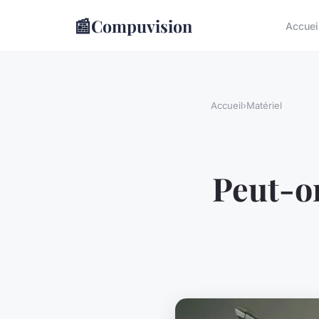
📰
Compuvision
Accuei
Accueil
›
Matériel
Peut-on