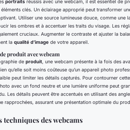
des
portraits
réussis avec une webcam, il est essentiel de p
 éléments clés. Un éclairage approprié peut transformer un
captivant. Utiliser une source lumineuse douce, comme une 
ucir les ombres et à accentuer les traits du visage. Les rég
lement cruciaux. Augmenter le contraste et ajuster la bal
ment la
qualité d’image
de votre appareil.
de produit avec webcam
ographie de
produit
, une webcam présente à la fois des av
ien qu’elle soit moins coûteuse qu’un appareil photo profes
aible peut limiter les détails capturés. Pour contourner cette
 photo avec un fond neutre et une lumière uniforme peut gr
du. Les détails peuvent être accentués en utilisant des angle
ue rapprochées, assurant une présentation optimale du prod
s techniques des webcams